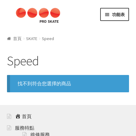
略
跳
功能表
過
至
導
內
SKATE
覽
容
首頁
SKATE
Speed
Aggressive
Speed
Kids
SLALOM
找不到符合您選擇的商品
Fitness
Speed
首頁
Materials
服務特點
維修服務