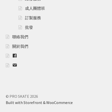
Carbon
成人團體班
訂製服務
Plastic
批發
Accessories
聯絡我們
Clothes
關於我們
F
Helmet
B
m
a
Protective Gear
i
l
Rollerbag
© PRO SKATE 2026
Brand
Built with Storefront & WooCommerce