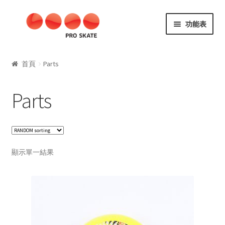
略
跳
功能表
過
至
導
內
SKATE
覽
容
首頁
Parts
Aggressive
Parts
Kids
SLALOM
顯示單一結果
Fitness
Speed
Materials