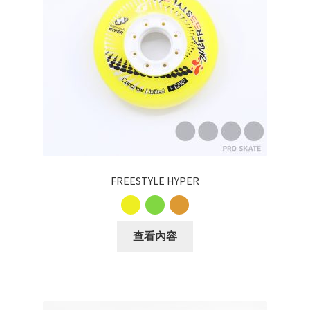
Carbon
Plastic
Accessories
Clothes
Helmet
FREESTYLE HYPER
Protective Gear
查看內容
Rollerbag
Brand