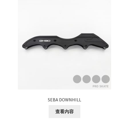
SEBA
FLYING EAGLE
FREESTYLE
ROLLERBLADE
Other
Parts
Bearings
SEBA DOWNHILL
Frame
查看內容
Wheels