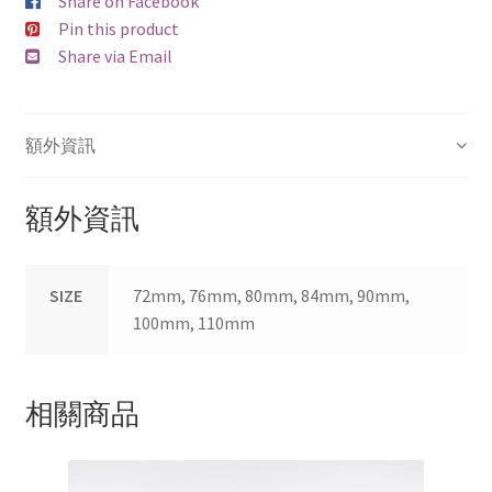
SEBA
Share on Facebook
Pin this product
Share via Email
FLYING EAGLE
FREESTYLE
額外資訊
ROLLERBLADE
額外資訊
Other
Parts
SIZE
72mm, 76mm, 80mm, 84mm, 90mm,
100mm, 110mm
Bearings
相關商品
Frame
Wheels