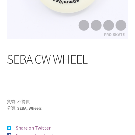
Carbon
Plastic
Accessories
SEBA CW WHEEL
Clothes
Helmet
Protective Gear
貨號:
不提供
Rollerbag
分類:
SEBA
,
Wheels
Brand
Share on Twitter