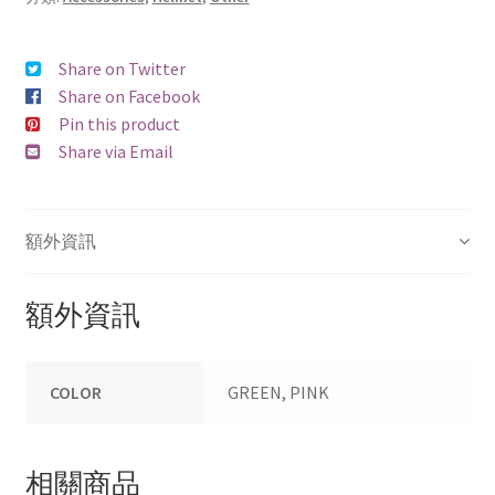
SEBA
FLYING EAGLE
Share on Twitter
Share on Facebook
FREESTYLE
Pin this product
Share via Email
ROLLERBLADE
Other
額外資訊
Parts
額外資訊
Bearings
COLOR
GREEN, PINK
Frame
Wheels
相關商品