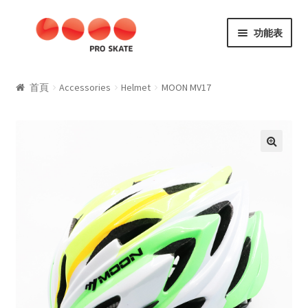
略
跳
功能表
過
至
導
內
SKATE
覽
容
首頁
Accessories
Helmet
MOON MV17
Aggressive
Kids
🔍
SLALOM
Fitness
Speed
Materials