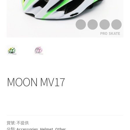
Carbon
Plastic
Accessories
Clothes
Helmet
MOON MV17
Protective Gear
Rollerbag
Brand
貨號:
不提供
分類:
Accessories
,
Helmet
,
Other