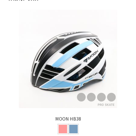
BOOT ONLY
特價貨品
Others
MOON HB38